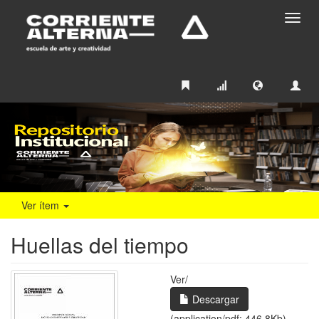
Camb
naveg
Ver ítem
Huellas del tiempo
Ver/
Descargar
(application/pdf: 446.8Kb)