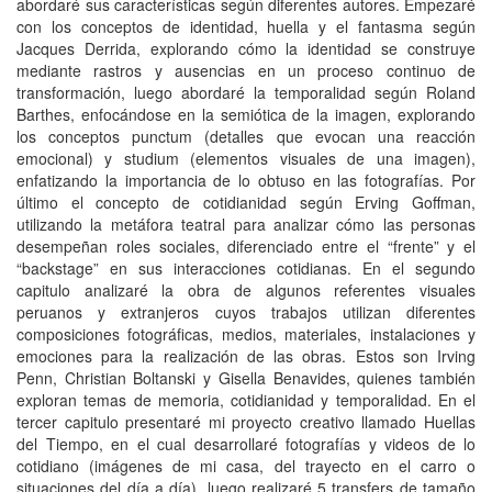
abordaré sus características según diferentes autores. Empezaré
con los conceptos de identidad, huella y el fantasma según
Jacques Derrida, explorando cómo la identidad se construye
mediante rastros y ausencias en un proceso continuo de
transformación, luego abordaré la temporalidad según Roland
Barthes, enfocándose en la semiótica de la imagen, explorando
los conceptos punctum (detalles que evocan una reacción
emocional) y studium (elementos visuales de una imagen),
enfatizando la importancia de lo obtuso en las fotografías. Por
último el concepto de cotidianidad según Erving Goffman,
utilizando la metáfora teatral para analizar cómo las personas
desempeñan roles sociales, diferenciado entre el “frente” y el
“backstage” en sus interacciones cotidianas. En el segundo
capitulo analizaré la obra de algunos referentes visuales
peruanos y extranjeros cuyos trabajos utilizan diferentes
composiciones fotográficas, medios, materiales, instalaciones y
emociones para la realización de las obras. Estos son Irving
Penn, Christian Boltanski y Gisella Benavides, quienes también
exploran temas de memoria, cotidianidad y temporalidad. En el
tercer capitulo presentaré mi proyecto creativo llamado Huellas
del Tiempo, en el cual desarrollaré fotografías y videos de lo
cotidiano (imágenes de mi casa, del trayecto en el carro o
situaciones del día a día), luego realizaré 5 transfers de tamaño