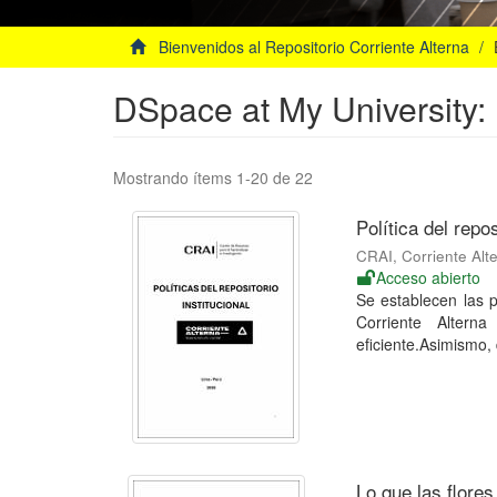
Bienvenidos al Repositorio Corriente Alterna
DSpace at My University: 
Mostrando ítems 1-20 de 22
Política del repos
CRAI, Corriente Alt
Acceso abierto
Se establecen las p
Corriente Alterna
eficiente.Asimismo, d
Lo que las flores