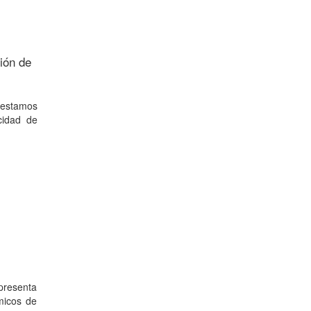
ción de
e estamos
cidad de
 presenta
micos de