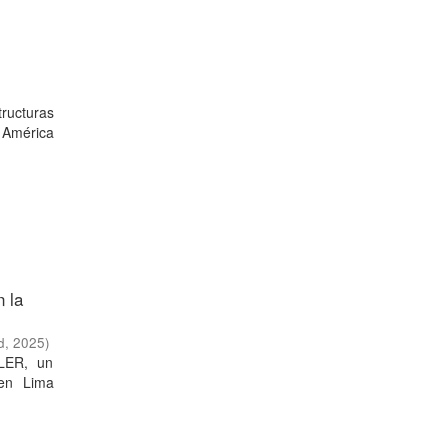
tructuras
 América
 la
d
,
2025
)
ALER, un
 en Lima