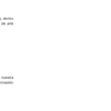
s, dentro
 de arte
e nuestra
formación