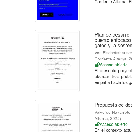
Corriente Alterna. El
Plan de desarrol
cuento enfocado 
gatos y la soste
Von Bischoffshausen
Corriente Alterna
,
2
Acceso abierto
El presente proyec
abordar tres probl
empatía hacia los ga
Propuesta de des
Valverde Navarrete
Alterna
,
2025
)
Acceso abierto
En el contexto actua