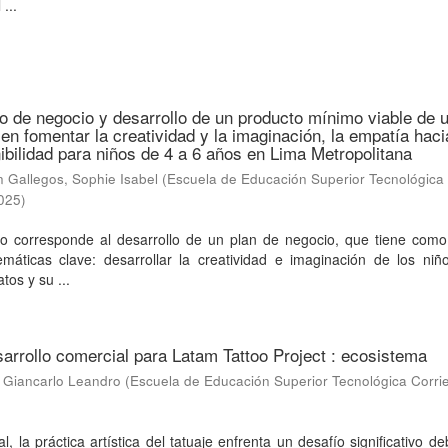
 ...
lo de negocio y desarrollo de un producto mínimo viable de 
en fomentar la creatividad y la imaginación, la empatía haci
nibilidad para niños de 4 a 6 años en Lima Metropolitana
 Gallegos, Sophie Isabel
(
Escuela de Educación Superior Tecnológica
025
)
to corresponde al desarrollo de un plan de negocio, que tiene como 
emáticas clave: desarrollar la creatividad e imaginación de los niñ
tos y su ...
arrollo comercial para Latam Tattoo Project : ecosistema
, Giancarlo Leandro
(
Escuela de Educación Superior Tecnológica Corri
l, la práctica artística del tatuaje enfrenta un desafío significativo de