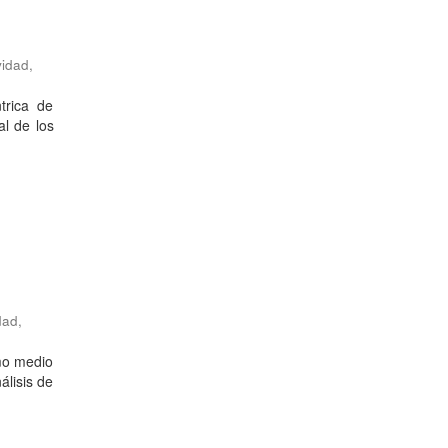
vidad
,
trica de
al de los
dad
,
omo medio
álisis de