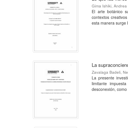
Gima Ishiki, Andre
El arte botánico s
contextos creativo
esta manera surge l
La supraconcienc
Zavalaga Badeli, Ne
La presente invest
limitante impuest
desconexión, como a