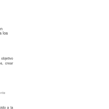
un
a los
objetivo
os, crear
ente
bido a la